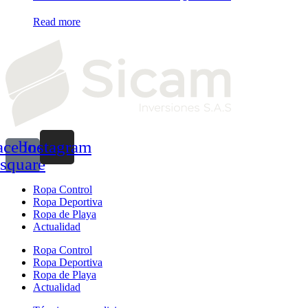
Read more
acebook-
Instagram
square
Ropa Control
Ropa Deportiva
Ropa de Playa
Actualidad
Ropa Control
Ropa Deportiva
Ropa de Playa
Actualidad