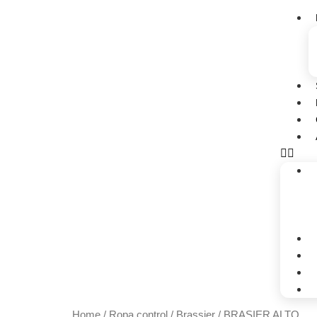
Home
/
Ropa control
/
Brassier
/ BRASIER ALTO