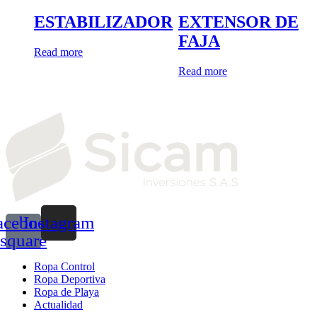
ESTABILIZADOR
EXTENSOR DE
FAJA
Read more
Read more
acebook-
Instagram
square
Ropa Control
Ropa Deportiva
Ropa de Playa
Actualidad